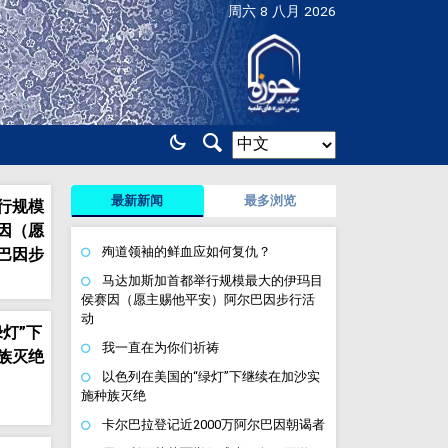
周六 8 八月 2026
最新新闻
最多浏览
行规模
因（愿
殉道领袖的鲜血应如何复仇？
巴因步
马达加斯加首都举行规模最大的伊玛目
侯赛因（愿主赐他平安）阿尔巴因步行活
动
灯”下
我一直在为你们祈祷
族灭绝
以色列在美国的“绿灯”下继续在加沙实
施种族灭绝
卡尔巴拉登记近2000万阿尔巴因朝谒者