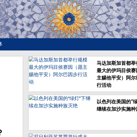
体
马达加斯加首都举
最大的伊玛目侯赛
主赐他平安）阿尔
行活动
以色列在美国的“绿
继续在加沙实施种
？