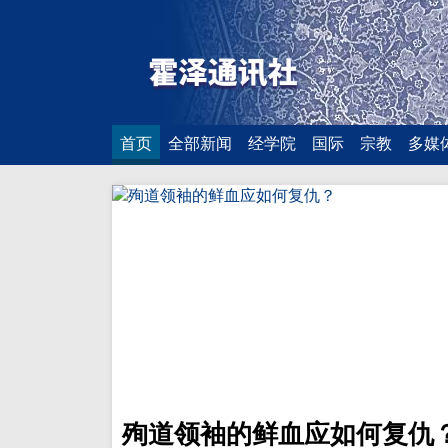
首页
全部新闻
经学院
国际
宗教
多媒
殉道领袖的鲜血应如何复仇