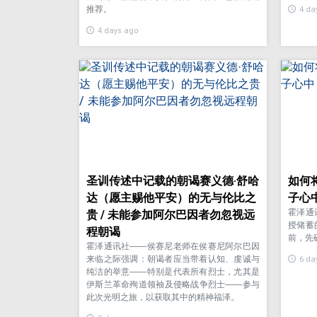
推荐。
4 da
4 days ago
圣训传述中记载的朝谒赛义德·舒哈
如何
达（愿主赐他平安）的无与伦比之
子心
霍泽通
贵 / 未能参加阿尔巴因者勿忽视远
授储蓄
程朝谒
前，先
霍泽通讯社——侯赛尼老师在侯赛尼阿尔巴因
来临之际强调：朝谒者应当带着认知、虔诚与
6 da
纯洁的举意——特别是代表所有烈士，尤其是
伊斯兰革命殉道领袖及侵略战争烈士——参与
此次光明之旅，以获取其中的精神福泽。