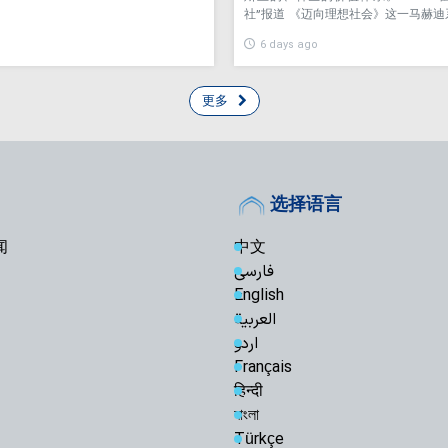
社”报道 《迈向理想社会》这一马赫迪
6 days ago
更多
选择语言
闻
中文
فارسی
English
العربیة
اردو
Français
हिन्दी
বাংলা
Türkçe