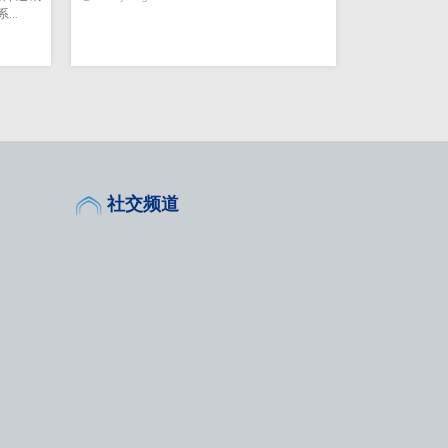
系…
社交频道