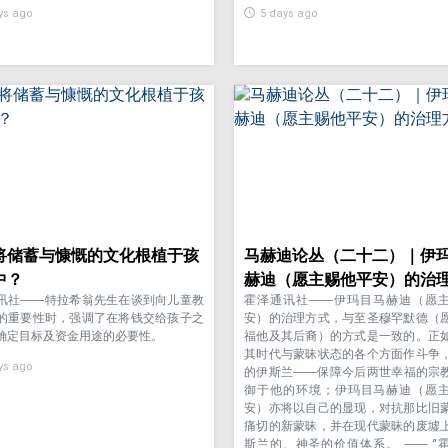
ys ago
5 days ago
将储蓄与慷慨的文化根植于孩
马赫迪论丛（二十二）｜伊
中？
赫迪（愿主赐他平安）的治
讯社——特拉希翁先生在谈到向儿童教
霍泽通讯社——伊玛目马赫迪（愿
的重要性时，强调了在将钱交给孩子之
安）的治理方式，与至圣穆罕默德（
确定目标及资金用途的必要性。
福他及其后裔）的方式是一致的。正
其时代与蒙昧状态的各个方面作斗争
ys ago
的伊斯兰——保障今后两世幸福的宗
御于他的环境；伊玛目马赫迪（愿
安）亦将以自己的显现，对抗那比旧
痛切的新蒙昧，并在现代蒙昧的废墟
斯兰的、神圣的价值体系。 —— “