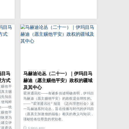
玛目马
马赫迪论丛（二十一）｜伊玛目马
理方式
赫迪（愿主赐他平安）政权的疆域
主赐他平
及其中心
愿真主赐
霍泽通讯社——有诸多传述明确表明，伊玛目
如先知在
马赫迪（愿主赐他平安）的政权是全球性的。
，使纯粹
—— “霍泽通讯社” 报道 《迈向理想社会》这
教——统
一马赫迪系列论丛，旨在传播与时代的伊玛目
主赐他平
（愿真主加速他的福临）相关的教义与知识，
蒙昧更为
谨献给各位尊贵的求知者。
上建立伊
霍泽通讯
6 days ago