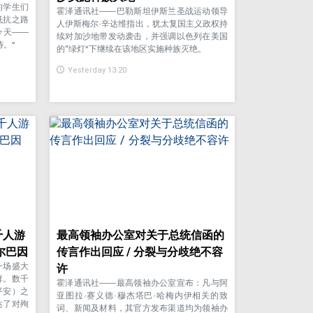
的学生们
霍泽通讯社——巴勒斯坦伊斯兰圣战运动领导
抵抗之路
人伊斯梅尔·辛达维指出，犹太复国主义政权持
今天——
续对加沙地带发动袭击，并强调以色列在美国
。”
的“绿灯”下继续在该地区实施种族灭绝。
Yesterday 13:20
千人游
最高领袖办公室对关于总统信函的
尔巴因
传言作出回应 / 分裂与分歧绝不容
一场盛大
许
群。数千
霍泽通讯社——最高领袖办公室宣布：凡与阿
平安）之
亚图拉·赛义德·穆杰塔巴·哈梅内伊相关的致
达了对殉
词、新闻及材料，其官方发布渠道均为领袖办