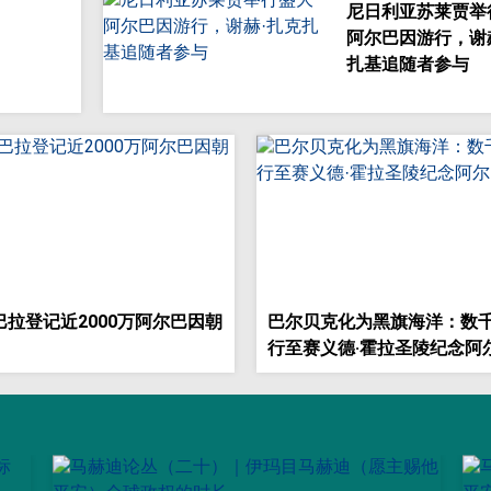
尼日利亚苏莱贾举
阿尔巴因游行，谢
扎基追随者参与
巴拉登记近2000万阿尔巴因朝
巴尔贝克化为黑旗海洋：数
行至赛义德·霍拉圣陵纪念阿