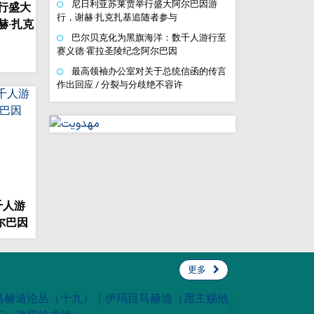
尼日利亚苏莱贾举行盛大阿尔巴因游
行盛大
行，谢赫·扎克扎基追随者参与
赫·扎克
巴尔贝克化为黑旗海洋：数千人游行至
赛义德·霍拉圣陵纪念阿尔巴因
最高领袖办公室对关于总统信函的传言
作出回应 / 分裂与分歧绝不容许
千人游
尔巴因
更多