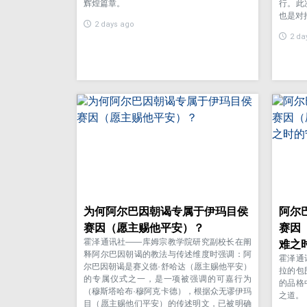
辉煌篇章。
行。此
也是对
2 days ago
2 da
为何阿尔巴因朝谒专属于伊玛目侯
阿尔
赛因（愿主赐他平安）？
赛因
霍泽通讯社——库姆宗教学院研究副校长在阐
难之
释阿尔巴因朝谒的教法与传述维度时强调：阿
霍泽通
尔巴因朝谒是赛义德·舒哈达（愿主赐他平安）
拉的包
的专属仪式之一，是一项被强调的可嘉行为
的品格
（穆斯塔哈布·穆阿克卡德），根据众无谬伊玛
之道。
目（愿主赐他们平安）的传述明文，已被明确