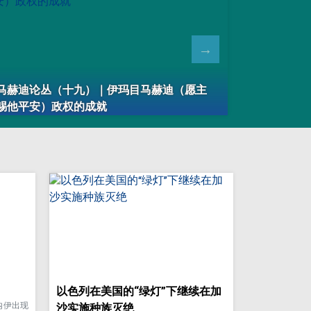
马赫迪论丛（十九）｜伊玛目马赫迪（愿主
马赫迪论丛
赐他平安）政权的成就
赐他平安）
以色列在美国的“绿灯”下继续在加
内伊出现
沙实施种族灭绝