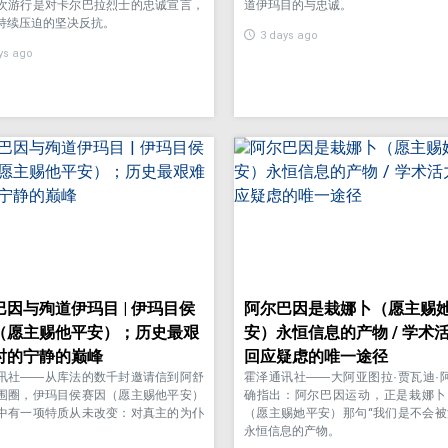
次游行是对卡尔巴拉烈士的忠诚宣言，
道伊玛目的与忠诚。
持续压迫的坚决反抗。
3 days ago
ys ago
巴因与殉道伊玛目 | 伊玛目侯
阿尔巴因是栽娜卜（愿主赐
（愿主赐他平安）；历史最艰
安）永恒信息的产物 / 学术
时的宁静的巅峰
回应疑虑的唯一途径
讯社——从库法的数千封邀请信到阿舒
霍泽通讯社——大阿亚图拉·贾瓦迪·
围圈，伊玛目侯赛因（愿主赐他平安）
确指出：阿尔巴因运动，正是栽娜卜
中有一项特质从未改变：对真主的为仆
（愿主赐她平安）那句“我们是不会被
永恒信息的产物。