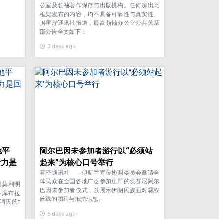
公室及领袖著作保存与出版机构。任何超出此
框架发布的内容，均不具备可靠性与真实性。
据霍泽通讯社报道，最高领袖办公室公共关系
部公告全文如下：
3 days ago
她平
阿尔巴因未参加者游行以“必须站
活力是
起来”为核心口号举行
霍泽通讯社——伊斯兰宣传协调委员会邀请全
体民众在全国各地广泛参加庄严的侯赛尼阿尔
阿莫利明
巴因未参加者仪式，以展示伊朗民族面对霸权
·库布拉
阵线的团结与抵抗信息。
消灭的”
5 days ago