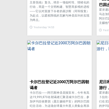
主喜悦他）复仇，绝非一项临时性、情绪化的
巴因
行动，而是一个文明构建、智慧而多维的进程
霍泽通
——它以对直接下令者的基沙斯（同等报复）
马达加
为起点，以霸权阵线的瓦解与神圣应许的实现
阿尔巴
为终点。
主赐他
Yesterday 14:53
Yest
卡尔巴拉登记近2000万阿尔巴因朝
尼日
谒者
游行
卡尔巴拉——阿巴斯神圣圣陵宣布，今年有高
霍泽通
达19,999,870名朝谒者汇聚圣城卡尔巴拉，参
卜拉欣
加伊玛目侯赛因（愿主赐他平安）的阿尔巴因
们在尼
纪念活动，为这场全球最大年度人类集会再添
的伊玛