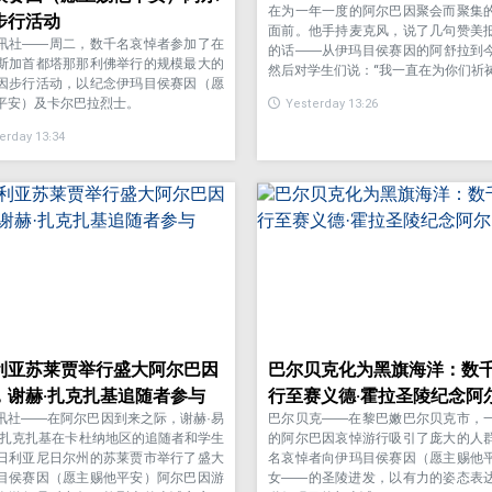
在为一年一度的阿尔巴因聚会而聚集
步行活动
面前。他手持麦克风，说了几句赞美
讯社——周二，数千名哀悼者参加了在
的话——从伊玛目侯赛因的阿舒拉到
斯加首都塔那那利佛举行的规模最大的
然后对学生们说：“我一直在为你们祈祷
因步行活动，以纪念伊玛目侯赛因（愿
平安）及卡尔巴拉烈士。
Yesterday 13:26
erday 13:34
利亚苏莱贾举行盛大阿尔巴因
巴尔贝克化为黑旗海洋：数
，谢赫·扎克扎基追随者参与
行至赛义德·霍拉圣陵纪念阿
讯社——在阿尔巴因到来之际，谢赫·易
巴尔贝克——在黎巴嫩巴尔贝克市，
·扎克扎基在卡杜纳地区的追随者和学生
的阿尔巴因哀悼游行吸引了庞大的人
日利亚尼日尔州的苏莱贾市举行了盛大
名哀悼者向伊玛目侯赛因（愿主赐他
目侯赛因（愿主赐他平安）阿尔巴因游
女——的圣陵进发，以有力的姿态表