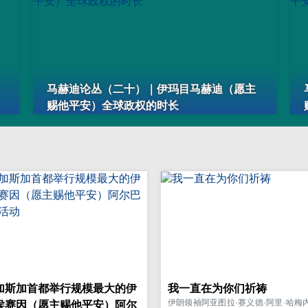
马赫迪论丛（二十）｜伊玛目马赫迪（愿主
赐他平安）全球政权的时长
加斯加首都举行规模最大的伊
我一直在为你们祈祷
伊朗领袖阿亚图拉·赛义德·阿里·哈梅
侯赛因（愿主赐他平安）阿尔